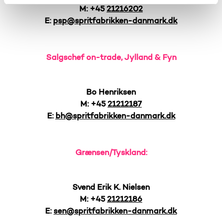
M: +45
21216202
E:
psp@spritfabrikken-danmark.dk
Salgschef on-trade, Jylland & Fyn
Bo Henriksen
M: +45
21212187
E:
bh@spritfabrikken-danmark.dk
Grænsen/Tyskland:
Svend Erik K. Nielsen
M: +45
21212186
E:
sen@spritfabrikken-danmark.dk