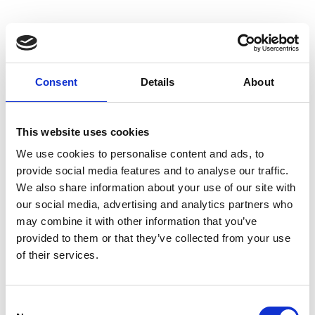
Detail, Vestjylland:
Consent
Details
About
Dennis Jensen
M: +45
21212190
E:
dj@spritfabrikken-danmark.dk
This website uses cookies
We use cookies to personalise content and ads, to
provide social media features and to analyse our traffic.
Detail, Storkøbenhavn:
We also share information about your use of our site with
our social media, advertising and analytics partners who
may combine it with other information that you’ve
Nicolai Stegmann
provided to them or that they’ve collected from your use
M: +45
25210250
of their services.
E:
njs@spritfabrikken-danmark.dk
Consent
Detail Fyn/Trekant-området: