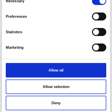
Necessary
Selection
Bertram Wiinberg Sørensen
Preferences
M: +45
44144124
E:
bws@spritfabrikken-danmark.dk
Statistics
On-trade, Storkøbenhavn
Marketing
Matti Tybjerg
M: +45
21212172
Allow all
E:
mt@spritfabrikken-danmark.dk
Allow selection
On-trade, Sjælland, øerne & Bornholm:
Deny
Sonne Pedersen